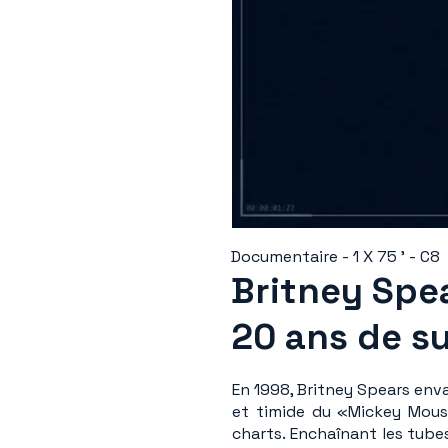
Documentaire - 1 X 75 ' - C8
Britney Spea
20 ans de s
En 1998, Britney Spears env
et timide du «Mickey Mouse 
charts. Enchaînant les tubes,