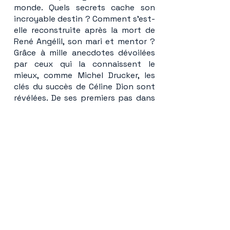
monde. Quels secrets cache son
incroyable destin ? Comment s'est-
elle reconstruite après la mort de
René Angélil, son mari et mentor ?
Grâce à mille anecdotes dévoilées
par ceux qui la connaissent le
mieux, comme Michel Drucker, les
clés du succès de Céline Dion sont
révélées. De ses premiers pas dans
la chanson à sa rencontre avec
René, ses premiers succès jusqu'à
son triomphe à Las Vegas, tous
lèvent le voile sur une des facettes
méconnues de l'artiste. Découverte
d'une travailleuse acharnée, d'une
businesswoman accomplie, mais
également d'une femme pleine
d'humour.